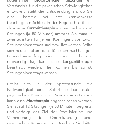
sogenannten
probatorischen Sitzungen
ein
Verständnis für die psychischen Schwierigkeiten
entwickelt, steht die Entscheid
ung an, ob Sie
eine Therapie bei Ihrer Krankenkasse
beantragen möchten. In der Regel schließt sich
dann eine
Kurzzeittherapie
an, welche bis zu 24
Sitzungen (je 50 Minuten) umfasst. Sie muss in
zwei Schritten für je ein Kontingent von zwölf
Sitzungen beantragt und bewilligt werden. Sollte
sich herausstellen, dass für einen nachhaltigen
Behandlungserfolg eine längere Therapie
notwendig ist, kann eine
Langzeittherapie
beantragt werden. Hier können bis zu 60
Sitzungen beantragt werden.
Ergibt sich in der Sprechstunde die
Notwendigkeit einer Soforthilfe bei akuten
psychischen Krisen- und Ausnahmezuständen,
kann eine
Akuttherapie
angeschlossen werden.
Sie ist auf 12 Sitzungen (je 50 Minuten) begrenzt
und verfolgt das Ziel der Stabilisierung und
Verhinderung der Chronifizierung einer
psychischen Komplikation. Beachten Sie bitte,
dass die Akuttherapie kein Ersatz für eine Kurz-
oder Langzeitpsychotherapie darstellt, die