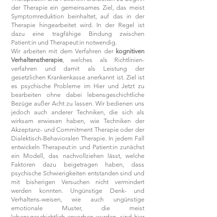
der Therapie ein gemeinsames Ziel, das meist
Symptomreduktion beinhaltet, auf das in der
Therapie hingearbeitet wird. In der Regel ist
dazu eine tragfähige Bindung zwischen
Patient:in und Therapeut:in notwendig.
Wir arbeiten mit dem Verfahren der
kognitiven
Verh
altenstherapie
, welches als Richtlinien-
verfahren und damit als Leistung der
gesetzlichen Krankenkasse anerkannt ist. Ziel ist
es psychische Probleme im Hier und Jetzt zu
bearbeiten ohne dabei lebensgeschichtliche
Bezüge außer Acht zu lassen. Wir bedienen uns
jedoch auch anderer Techniken, die sich als
wirksam erwiesen haben, wie Techniken der
Akzeptanz- und Commitment Therapie oder der
Dialektisch-Behavioralen Therapie. In jedem Fall
entwickeln Therapeut:in und Patient:in zunächst
ein Modell, das nachvollziehen lässt, welche
Faktoren dazu beigetragen haben, dass
psychische Schwierigkeiten entstanden sind und
mit bisherigen Versuchen nicht vermindert
werden konnten. Ungünstige Denk- und
Verhaltens
-
weisen, wie auch ungünstige
emotionale Muster, die meist
lebensgeschichtlich erworben wurden, sind hier